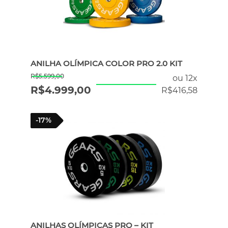
ERGÔMETROS
HYROX
ANILHA OLÍMPICA COLOR PRO 2.0 KIT
R$
5.599,00
ou 12x
R$
4.999,00
PILATES
R$
416,58
-17%
ATENDIMENTO POR WHATSAPP
ANILHAS OLÍMPICAS PRO – KIT