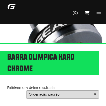
MONTE SEU BOX
BARRA OLIMPICA HARD
TODOS OS PRODUTOS
CHROME
ACADEMIA
Exibindo um único resultado
CROSS TRAINING