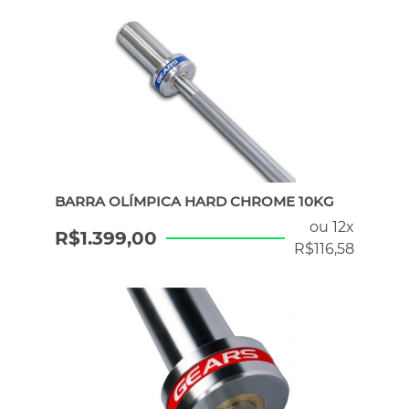
ERGÔMETROS
HYROX
PILATES
BARRA OLÍMPICA HARD CHROME 10KG
ou 12x
ATENDIMENTO POR WHATSAPP
R$
1.399,00
R$
116,58