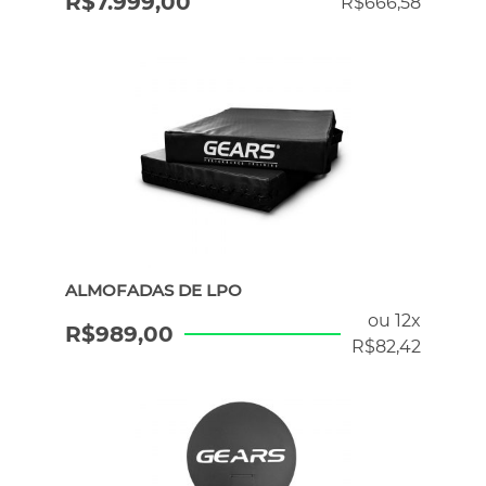
R$
7.999,00
R$
666,58
ALMOFADAS DE LPO
ou 12x
R$
989,00
R$
82,42