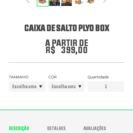
ERGÔMETROS
CAIXA DE SALTO PLYO BOX
HYROX
A PARTIR DE
R$
399,00
PILATES
ATENDIMENTO POR WHATSAPP
TAMANHO
COR
Quantidade
Caixa
de
Salto
Plyo
Box
quantidade
DESCRIÇÃO
DETALHES
AVALIAÇÕES