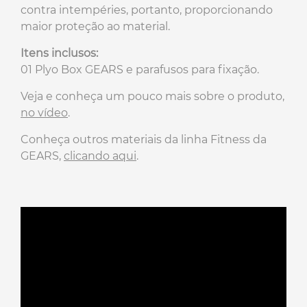
contra intempéries, portanto, proporcionando
maior proteção ao material.
Itens inclusos:
01 Plyo Box GEARS e parafusos para fixação.
Veja e conheça um pouco mais sobre o produto,
no vídeo
.
Conheça outros materiais da linha Fitness da
GEARS,
clicando aqui
.