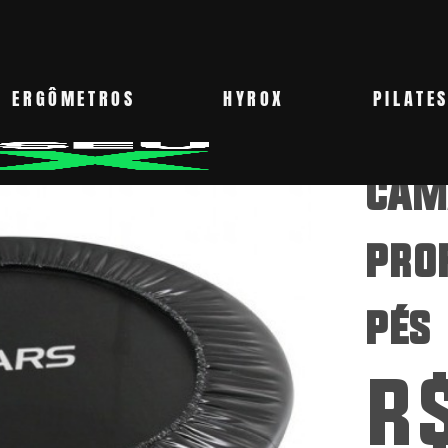
ERGÔMETROS
HYROX
PILATE
CAMA
PROF
PÉS
R