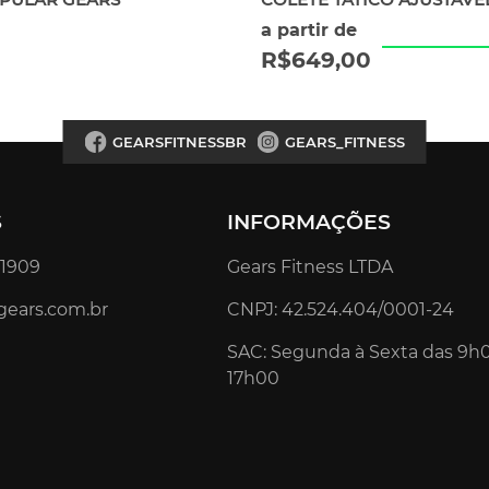
a partir de
R$
649,00
GEARSFITNESSBR
GEARS_FITNESS
S
INFORMAÇÕES
4.1909
Gears Fitness LTDA
gears.com.br
CNPJ: 42.524.404/0001-24
SAC: Segunda à Sexta das 9h
17h00