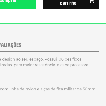
carrinho
VALIAÇÕES
 design ao seu espaço. Possui 06 pés fixos
zadas para maior resistência e capa protetora
a com linha de nylon e alças de fita militar de 50mm