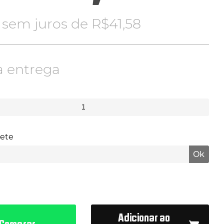
x sem juros de
R$
41,58
a entrega
rete
Ok
Adicionar ao
Comprar