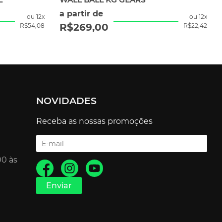
a partir de
ou 12x
ou 12x
R$
269,00
R$
54,08
R$
22,42
NOVIDADES
Receba as nossas promoções
00 às