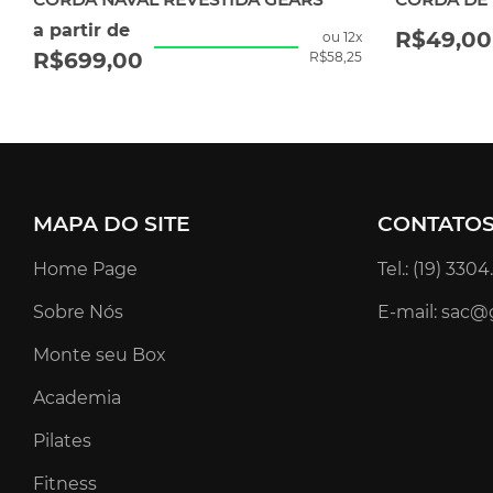
a partir de
R$
49,00
ou 12x
R$
699,00
R$
58,25
MAPA DO SITE
CONTATO
Home Page
Tel.: (19) 330
Sobre Nós
E-mail: sac@
Monte seu Box
Academia
Pilates
Fitness