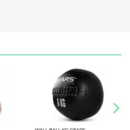
L
WALL BALL KG GEARS