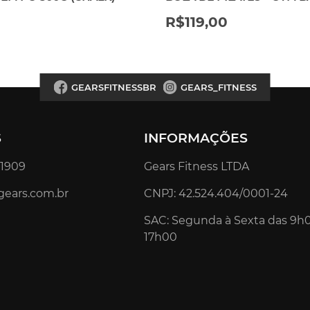
R$
119,00
GEARSFITNESSBR
GEARS_FITNESS
S
INFORMAÇÕES
4.1909
Gears Fitness LTDA
gears.com.br
CNPJ: 42.524.404/0001-24
SAC: Segunda à Sexta das 9h
17h00