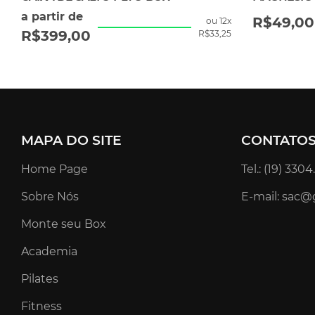
a partir de
R$
49,00
ou 12x
R$
399,00
R$
33,25
MAPA DO SITE
CONTATO
Home Page
Tel.: (19) 330
Sobre Nós
E-mail: sac@
Monte seu Box
Academia
Pilates
Fitness