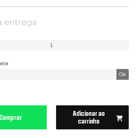
a entrega
rete
Ok
Adicionar ao
Comprar
carrinho