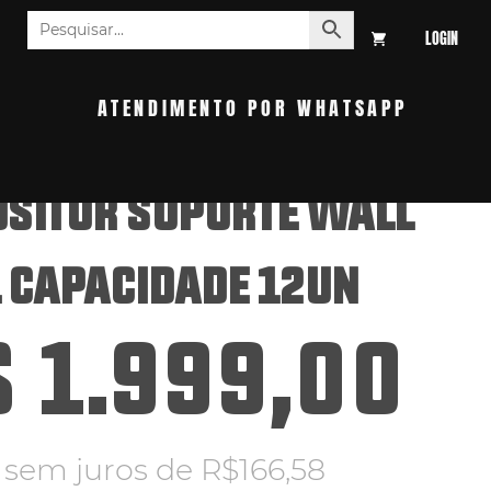
LOGIN
S
ATENDIMENTO POR WHATSAPP
OSITOR SUPORTE WALL
 CAPACIDADE 12UN
$
1.999,00
x sem juros de
R$
166,58