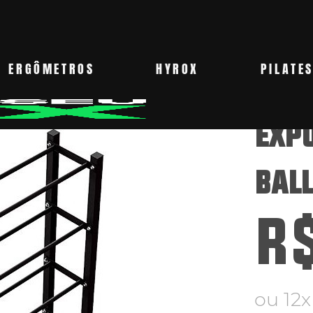
ERGÔMETROS
HYROX
PILATE
EXP
BALL
R
ou 12