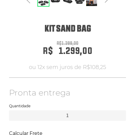
ERGÔMETROS
KIT SAND BAG
HYROX
R$
1.399,00
R$
1.299,00
PILATES
ou 12x sem juros de
R$
108,25
ATENDIMENTO POR WHATSAPP
Pronta entrega
Quantidade
Calcular Frete