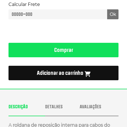
Remo
Calcular Frete
Seco
quantidade
Ok
Comprar
Adicionar ao carrinho
DESCRIÇÃO
DETALHES
AVALIAÇÕES
A
roldana de reposição interna para cabos do