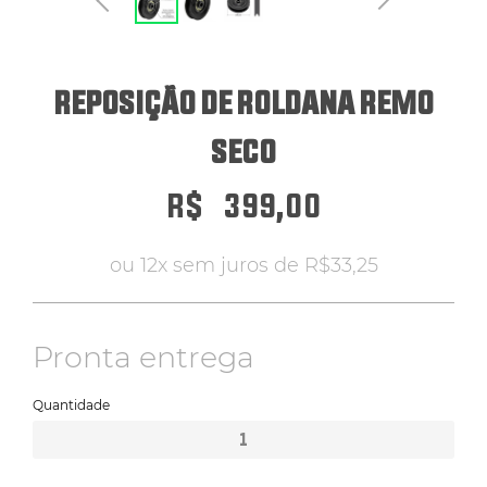
ERGÔMETROS
REPOSIÇÃO DE ROLDANA REMO
HYROX
SECO
PILATES
R$
399,00
ou 12x sem juros de
R$
33,25
ATENDIMENTO POR WHATSAPP
Pronta entrega
Quantidade
Reposição
de
Roldana