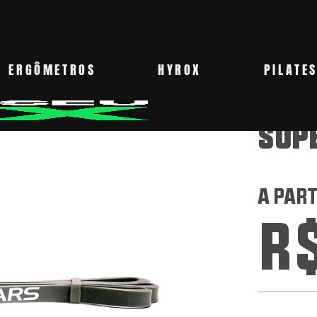
ERGÔMETROS
HYROX
PILATE
SUP
A PART
R