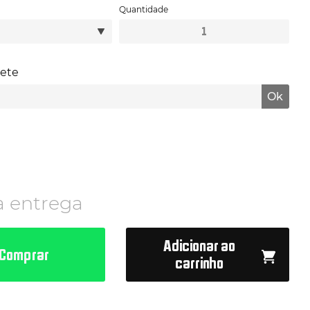
Quantidade
Super
Band
Unidade
quantidade
rete
Ok
a entrega
Adicionar ao
Comprar
carrinho