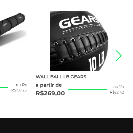
WALL BALL LB GEARS
a partir de
ou 12x
ou 12x
R$
158,25
R$
269,00
R$
22,42