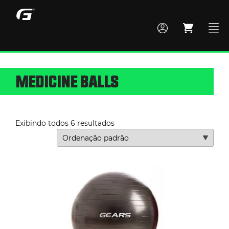
MEDICINE BALLS
MONTE SEU BOX
TODOS OS PRODUTOS
Exibindo todos 6 resultados
ACADEMIA
CROSS TRAINING