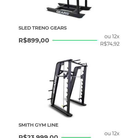
ERGÔMETROS
SLED TRENO GEARS
HYROX
ou 12x
R$
899,00
R$
74,92
PILATES
ATENDIMENTO POR WHATSAPP
SMITH GYM LINE
ou 12x
R$
23.999,00