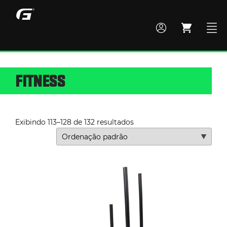
FITNESS
MONTE SEU BOX
TODOS OS PRODUTOS
Exibindo 113–128 de 132 resultados
ACADEMIA
CROSS TRAINING