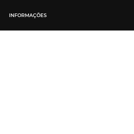
INFORMAÇÕES
Gears Fitness LTDA
CNPJ: 42.524.404/0001-24
SAC: Segunda à Sexta das 9h00 às 17h00
NOVIDADES
Receba as nossas promoções