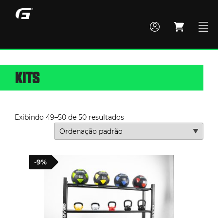
KITS
MONTE SEU BOX
TODOS OS PRODUTOS
Exibindo 49–50 de 50 resultados
ACADEMIA
-9%
CROSS TRAINING