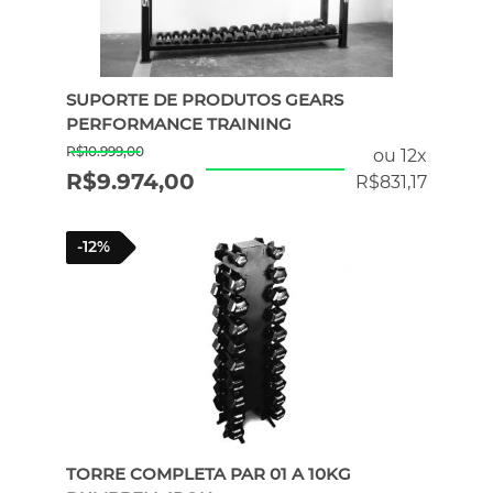
ERGÔMETROS
SUPORTE DE PRODUTOS GEARS
HYROX
PERFORMANCE TRAINING
R$
10.999,00
ou 12x
R$
9.974,00
R$
831,17
PILATES
-12%
ATENDIMENTO POR WHATSAPP
TORRE COMPLETA PAR 01 A 10KG