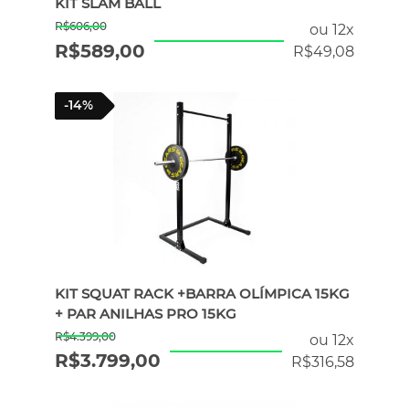
KIT SLAM BALL
R$
606,00
ou 12x
R$
589,00
R$
49,08
-14%
KIT SQUAT RACK +BARRA OLÍMPICA 15KG
+ PAR ANILHAS PRO 15KG
R$
4.399,00
ou 12x
R$
3.799,00
R$
316,58