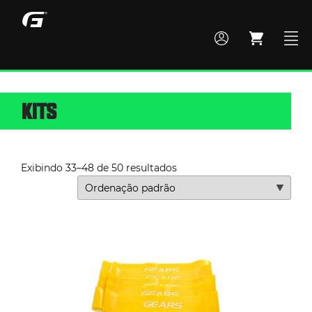
KITS
MONTE SEU BOX
TODOS OS PRODUTOS
Exibindo 33–48 de 50 resultados
ACADEMIA
CROSS TRAINING