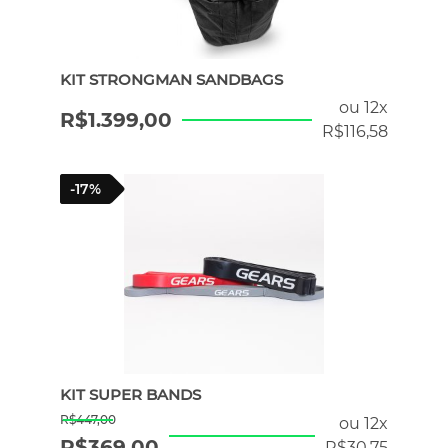
KIT STRONGMAN SANDBAGS
ou 12x
R$
1.399,00
R$
116,58
-17%
KIT SUPER BANDS
R$
447,00
ou 12x
R$
369,00
R$
30,75