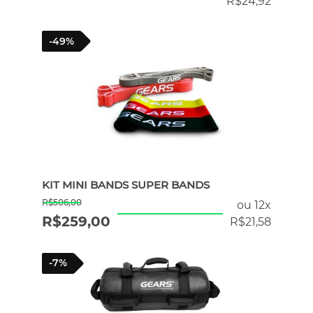
R$
24,92
-49%
KIT MINI BANDS SUPER BANDS
R$
506,00
ou 12x
R$
259,00
R$
21,58
-7%