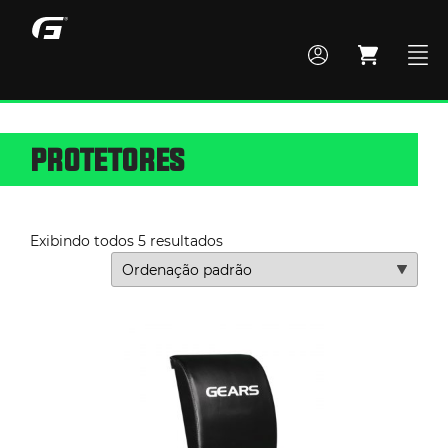
PROTETORES
MONTE SEU BOX
TODOS OS PRODUTOS
Exibindo todos 5 resultados
ACADEMIA
CROSS TRAINING