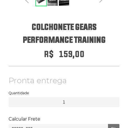
ERGÔMETROS
COLCHONETE GEARS
HYROX
PERFORMANCE TRAINING
PILATES
R$
159,00
ATENDIMENTO POR WHATSAPP
Pronta entrega
Quantidade
Colchonete
Gears
Performance
Training
Calcular Frete
quantidade