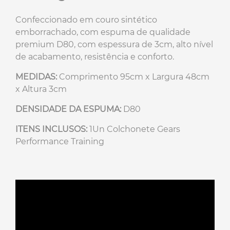
Confeccionado em couro sintético
emborrachado, com espuma de qualidade
premium D80, com espessura de 3cm, alto nível
de acabamento, resistência e conforto.
MEDIDAS:
Comprimento 95cm x Largura 48cm
x Altura 3cm
DENSIDADE DA ESPUMA:
D80
ITENS INCLUSOS:
1Un Colchonete Gears
Performance Training