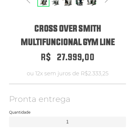
ERGÔMETROS
CROSS OVER SMITH
HYROX
MULTIFUNCIONAL GYM LINE
PILATES
R$
27.999,00
ou 12x sem juros de
R$
2.333,25
ATENDIMENTO POR WHATSAPP
Pronta entrega
Quantidade