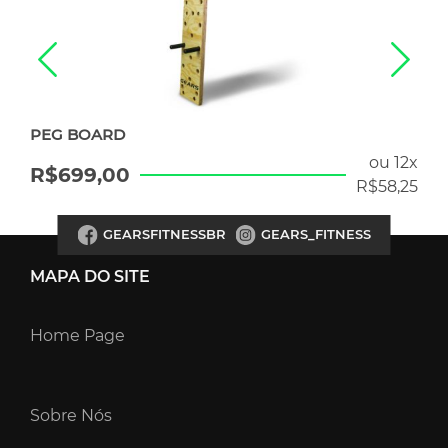
CORDA DE PULAR
ou 12x
R$
13
a partir de
R$
58,25
GEARSFITNESSBR
GEARS_FITNESS
MAPA DO SITE
Home Page
Sobre Nós