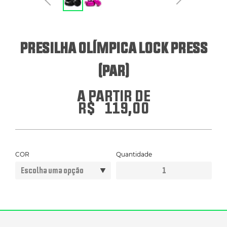
ERGÔMETROS
PRESILHA OLÍMPICA LOCK PRESS
HYROX
(PAR)
PILATES
A PARTIR DE
R$
119,00
ATENDIMENTO POR WHATSAPP
COR
Quantidade
Presilha
Olímpica
Lock
Press
(par)
quantidade