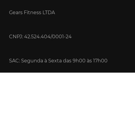
Gears Fitness LTDA
CNPJ: 42.524.404/0001-24
SAC: Segunda à Sexta das 9h00 às 17h00
NOVIDADES
Receba as nossas promoções