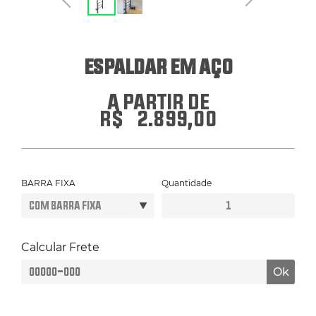
ERGÔMETROS
ESPALDAR EM AÇO
HYROX
A PARTIR DE
R$
2.899,00
PILATES
ATENDIMENTO POR WHATSAPP
BARRA FIXA
Quantidade
Espaldar
em
Aço
quantidade
Calcular Frete
Ok