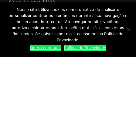
Gears Fitness LTDA
Nosso site utiliza cookies com o objetivo de analisar e
personalizar conteúdos e anúncios durante a sua navegação e
em serviços de terceiros. Ao navegar no site, você nos
CNPJ: 42.524.404/0001-24
autoriza a coletar estas informações e utilizá-las com estas
finalidades. Se quiser saber mais, acesse nossa Política de
Privacidade.
Quero continuar
Política de Privacidade
SAC: Segunda à Sexta das 9h00 às 17h00
NOVIDADES
Receba as nossas promoções