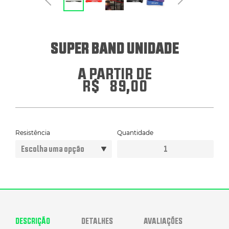
ERGÔMETROS
SUPER BAND UNIDADE
HYROX
A PARTIR DE
R$
89,00
PILATES
ATENDIMENTO POR WHATSAPP
Resistência
Quantidade
Super
Band
Unidade
quantidade
DESCRIÇÃO
DETALHES
AVALIAÇÕES