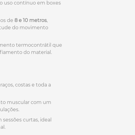
 e o uso contínuo em boxes
tos de
8 e 10 metros
,
plitude do movimento
mento termocontrátil que
fiamento do material.
aços, costas e toda a
nto muscular com um
culações.
essões curtas, ideal
al.