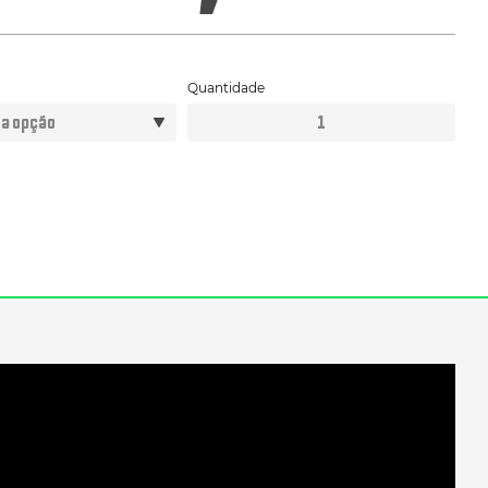
Quantidade
CORDA
NAVAL
ROPE
TRAINING
GEARS
quantidade