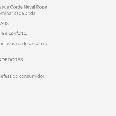
a sua
Corda Naval Rope
ominar cada onda.
EARS
a e conforto.
inclusos na descrição do
ENDEDORES
defesa do consumidor.