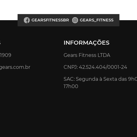
GEARSFITNESSBR
GEARS_FITNESS
S
INFORMAÇÕES
4.1909
Gears Fitness LTDA
gears.com.br
CNPJ: 42.524.404/0001-24
SAC: Segunda à Sexta das 9h
17h00