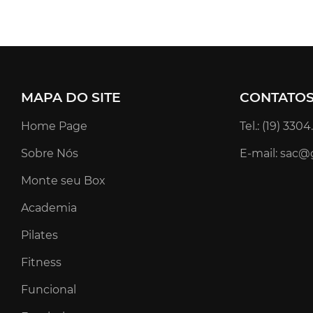
MAPA DO SITE
CONTATO
Home Page
Tel.: (19) 330
Sobre Nós
E-mail: sac@
Monte seu Box
Academia
Pilates
Fitness
Funcional