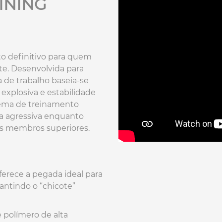
INING
o definitivo para quem
ite. Desenvolvida para
 de trabalho baseia-se
explosiva e estabilidade
stema de treinamento
a agressiva enquanto
os membros superiores.
oferece a pegada ideal para
antindo o “chicote”
 polímero de alta