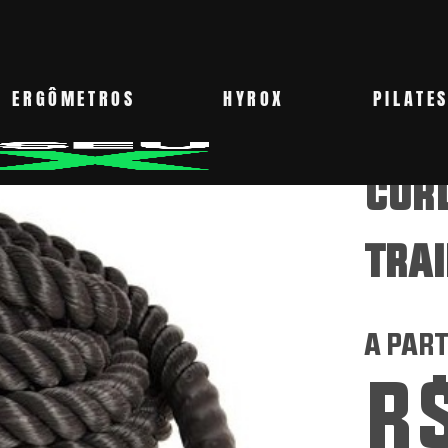
ERGÔMETROS
HYROX
PILATE
COR
TRAI
A PART
R