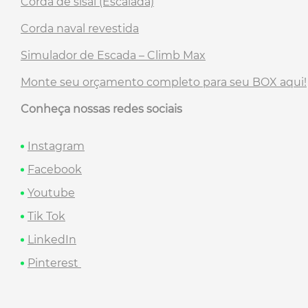
Corda de sisal (Escalada)
Corda naval revestida
Simulador de Escada – Climb Max
Monte seu orçamento completo para seu BOX aqui!
Conheça nossas redes sociais
Instagram
Facebook
Youtube
Tik Tok
LinkedIn
Pinterest