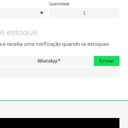
Quantidade
Colete
Tático
Ajustável
quantidade
de estoque
va e receba uma notificação quando os estoques
Enviar