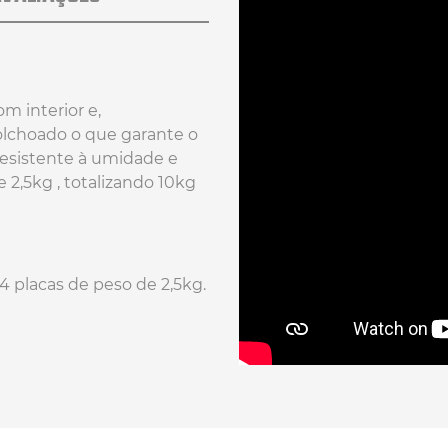
m interior e,
olchoado o que garante o
resistente à umidade e
 2,5kg , totalizando 10kg
4 placas de peso de 2,5kg.