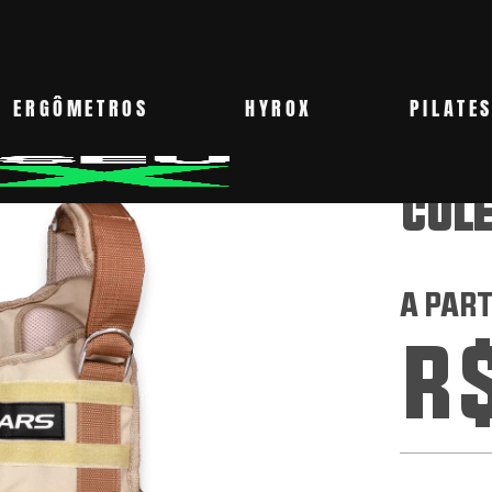
ERGÔMETROS
HYROX
PILATE
COLE
A PART
R