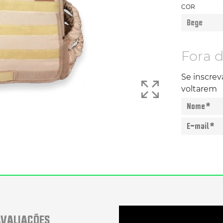
COR
Fora 
Se inscre
voltarem
VALIAÇÕES