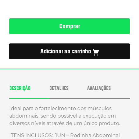
Comprar
Adicionar ao carrinho
DESCRIÇÃO
DETALHES
AVALIAÇÕES
Ideal para o fortalecimento dos músculos
abdominais, sendo possível a execução em
diversos níveis através de um único produto.
ITENS INCLUSOS: 1UN – Rodinha Abdominal