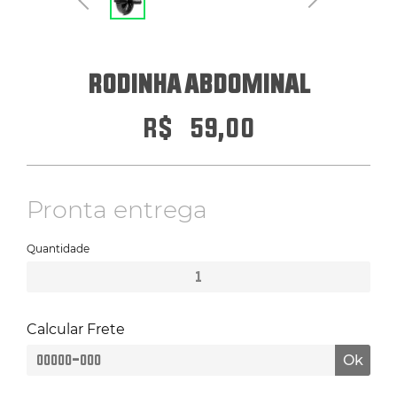
ERGÔMETROS
RODINHA ABDOMINAL
HYROX
R$
59,00
PILATES
Pronta entrega
ATENDIMENTO POR WHATSAPP
Quantidade
Rodinha
Abdominal
quantidade
Calcular Frete
Ok