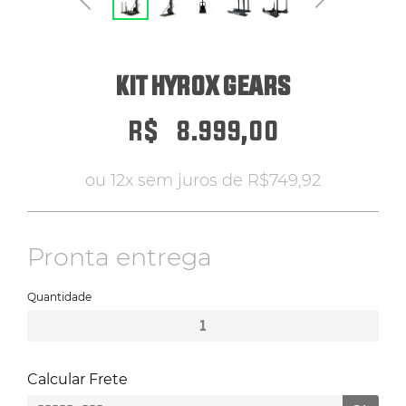
ERGÔMETROS
KIT HYROX GEARS
HYROX
R$
8.999,00
PILATES
ou 12x sem juros de
R$
749,92
ATENDIMENTO POR WHATSAPP
Pronta entrega
Quantidade
Calcular Frete